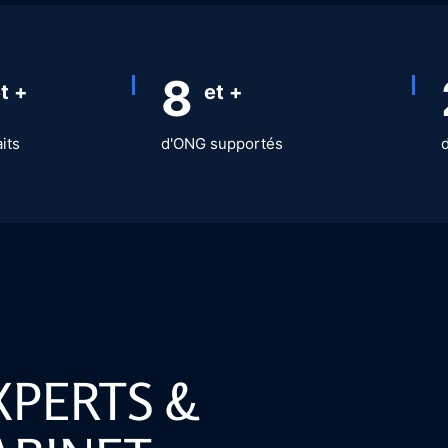
10
t +
et +
aits
d'ONG supportés
XPERTS &