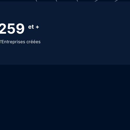
300
et +
d'Entreprises créées